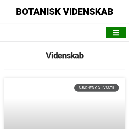
BOTANISK VIDENSKAB
Sundhed & livsstil
Politik & lovgivn
Videnskab
SUNDHED OG LIVSSTIL